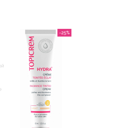
-25%
ой
е