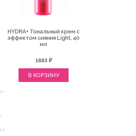
HYDRA+ Тональный крем с
эффектом сияния Light, 40
мл
я
1683 ₽
В КОРЗИНУ
а»
е
жа