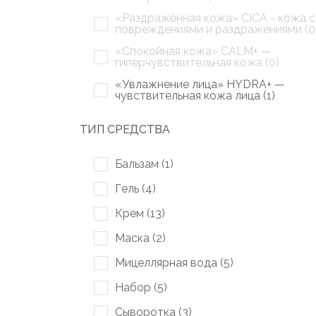
«Раздражённая кожа» CICA - кожа с
повреждениями и раздражениями (
0
«Спокойная кожа» CALM+ —
гиперчувствительная кожа (
0
)
«Увлажнение лица» HYDRA+ —
чувствительная кожа лица (
1
)
ТИП СРЕДСТВА
Бальзам (
1
)
Гель (
4
)
Крем (
13
)
Маска (
2
)
Мицеллярная вода (
5
)
Набор (
5
)
Сыворотка (
3
)