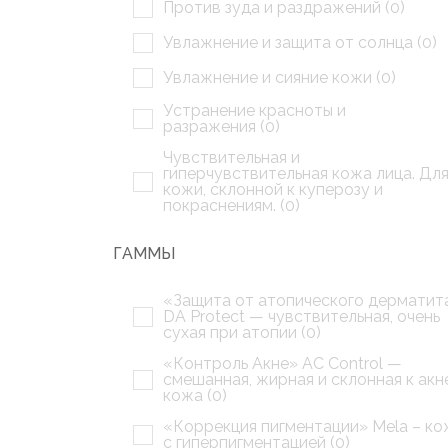
Против зуда и раздражений (
0
)
Увлажнение и защита от солнца (
0
)
Увлажнение и сияние кожи (
0
)
Устранение красноты и
разражения (
0
)
Чувствительная и
гиперчувствительная кожа лица. Дл
кожи, склонной к куперозу и
покраснениям. (
0
)
ГАММЫ
«Защита от атопического дерматит
DA Protect — чувствительная, очень
сухая при атопии (
0
)
«Контроль Акне» AC Control —
смешанная, жирная и склонная к акн
кожа (
0
)
«Коррекция пигментации» Mela – ко
с гиперпигментацией (
0
)